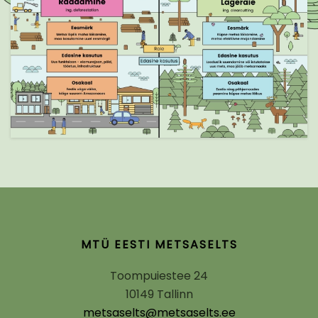
MTÜ EESTI METSASELTS
Toompuiestee 24
10149 Tallinn
metsaselts@metsaselts.ee