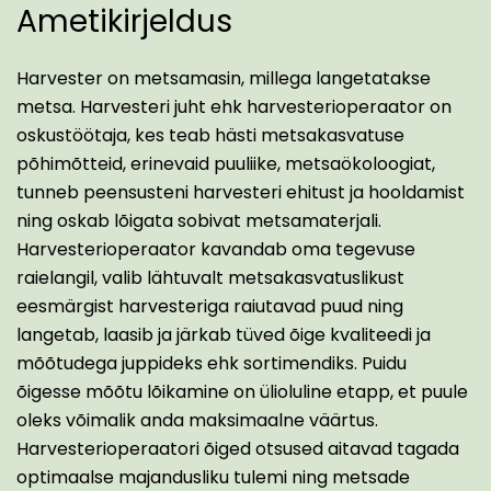
Ametikirjeldus
Harvester on metsamasin, millega langetatakse
metsa. Harvesteri juht ehk harvesterioperaator on
oskustöötaja, kes teab hästi metsakasvatuse
põhimõtteid, erinevaid puuliike, metsaökoloogiat,
tunneb peensusteni harvesteri ehitust ja hooldamist
ning oskab lõigata sobivat metsamaterjali.
Harvesterioperaator kavandab oma tegevuse
raielangil, valib lähtuvalt metsakasvatuslikust
eesmärgist harvesteriga raiutavad puud ning
langetab, laasib ja järkab tüved õige kvaliteedi ja
mõõtudega juppideks ehk sortimendiks. Puidu
õigesse mõõtu lõikamine on ülioluline etapp, et puule
oleks võimalik anda maksimaalne väärtus.
Harvesterioperaatori õiged otsused aitavad tagada
optimaalse majandusliku tulemi ning metsade