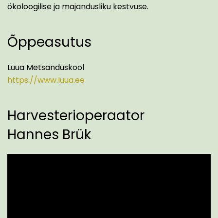
ökoloogilise ja majandusliku kestvuse.
Õppeasutus
Luua Metsanduskool
https://www.luua.ee
Harvesterioperaator
Hannes Brük