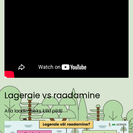
Lageraie vs raadamine
Alla laadimiseks kliki pildil